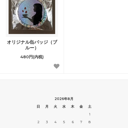
オリジナル缶バッジ（ブ
ルー）
480円(内税)
2026年8月
日
月
火
水
木
金
土
1
2
3
4
5
6
7
8