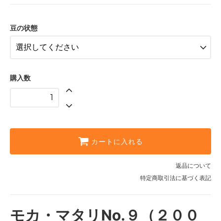
極細挽き(エスプレッソなど）
細挽き(サイフォンなど）
豆の状態
中挽き(ペーパー・ネルなど）
粗挽き(ネルなど）
極粗挽き(パーコレーターなど）
購入数
カートに入れる
返品について
特定商取引法に基づく表記
モカ・マタリNo.９（２００